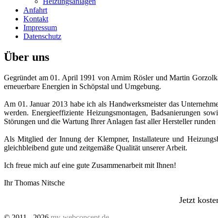
Heizungsanlagen
Anfahrt
Kontakt
Impressum
Datenschutz
Über uns
Gegründet am 01. April 1991 von Arnim Rösler und Martin Gorzolka
erneuerbare Energien in Schöpstal und Umgebung.
Am 01. Januar 2013 habe ich als Handwerksmeister das Unternehmen
werden. Energieeffiziente Heizungsmontagen, Badsanierungen sowie 
Störungen und die Wartung Ihrer Anlagen fast aller Hersteller runden
Als Mitglied der Innung der Klempner, Installateure und Heizung
gleichbleibend gute und zeitgemäße Qualität unserer Arbeit.
Ich freue mich auf eine gute Zusammenarbeit mit Ihnen!
Ihr Thomas Nitsche
Jetzt kost
© 2011 - 2026
my-webconcept.de