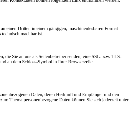
ie deren Kontaktdaten können folgendem Link entnommen werden:
er an einen Dritten in einem gängigen, maschinenlesbaren Format
s technisch machbar ist.
n, die Sie an uns als Seitenbetreiber senden, eine SSL-bzw. TLS-
t und an dem Schloss-Symbol in Ihrer Browserzeile.
personenbezogenen Daten, deren Herkunft und Empfänger und den
n zum Thema personenbezogene Daten können Sie sich jederzeit unter