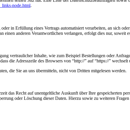
nehmen seinen Sitz hat. Eine Liste der Datenschutzbeauftragten sow
_links-node.html
.
oder in Erfüllung eines Vertrags automatisiert verarbeiten, an sich od
n einen anderen Verantwortlichen verlangen, erfolgt dies nur, soweit e
ung vertraulicher Inhalte, wie zum Beispiel Bestellungen oder Anfrage
dass die Adresszeile des Browsers von “http://” auf “https://” wechsel
en, die Sie an uns übermitteln, nicht von Dritten mitgelesen werden.
zeit das Recht auf unentgeltliche Auskunft über Ihre gespeicherten 
Sperrung oder Löschung dieser Daten. Hierzu sowie zu weiteren Frage