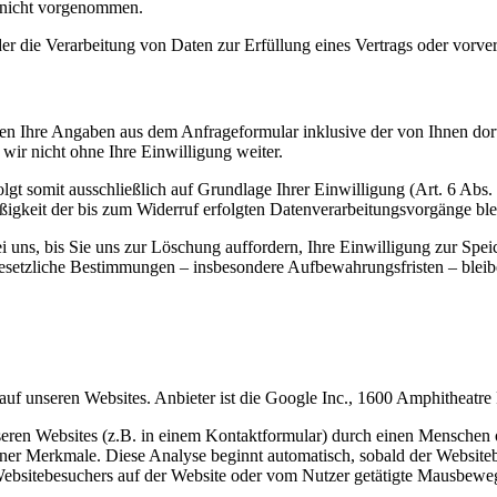
 nicht vorgenommen.
der die Verarbeitung von Daten zur Erfüllung eines Vertrags oder vorve
n Ihre Angaben aus dem Anfrageformular inklusive der von Ihnen dor
wir nicht ohne Ihre Einwilligung weiter.
gt somit ausschließlich auf Grundlage Ihrer Einwilligung (Art. 6 Abs.
ßigkeit der bis zum Widerruf erfolgten Datenverarbeitungsvorgänge bl
uns, bis Sie uns zur Löschung auffordern, Ihre Einwilligung zur Spei
esetzliche Bestimmungen – insbesondere Aufbewahrungsfristen – bleib
nseren Websites. Anbieter ist die Google Inc., 1600 Amphitheatr
en Websites (z.B. in einem Kontaktformular) durch einen Menschen ode
r Merkmale. Diese Analyse beginnt automatisch, sobald der Websiteb
Websitebesuchers auf der Website oder vom Nutzer getätigte Mausbewe